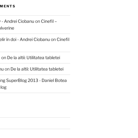
MMENTS
oy - Andrei Ciobanu
on
Cinefil –
lverine
elir în doi - Andrei Ciobanu
on
Cinefil
u
on
De la altii: Utilitatea tabletei
nu
on
De la altii: Utilitatea tabletei
ring SuperBlog 2013 - Daniel Botea
log