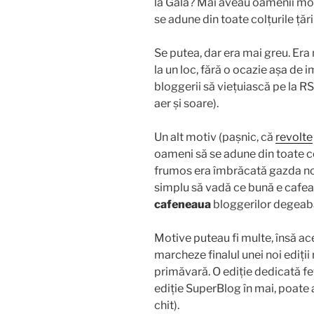
la Gală? Mai aveau oamenii mo
se adune din toate colțurile țări
Se putea, dar era mai greu. Era
la un loc, fără o ocazie așa de 
bloggerii să viețuiască pe la R
aer și soare).
Un alt motiv (pașnic, că
revolte
oameni să se adune din toate colț
frumos era îmbrăcată gazda noa
simplu să vadă ce bună e cafea
cafeneaua
bloggerilor degeab
Motive puteau fi multe, însă ac
marcheze finalul unei noi ediții
primăvară. O ediție dedicată fet
ediție SuperBlog în mai, poate a
chit).