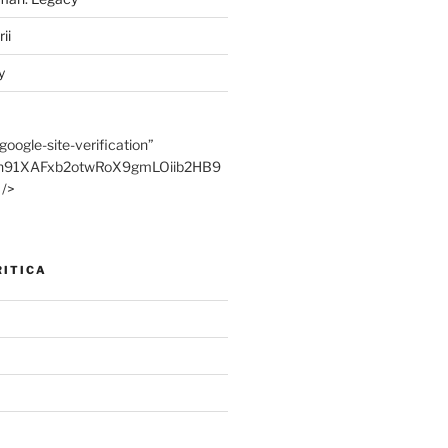
ii
y
ogle-site-verification”
Ph91XAFxb2otwRoX9gmLOiib2HB9
 />
RITICA