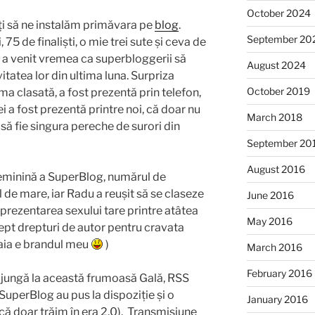
October 2024
ți să ne instalăm primăvara pe
blog
.
September 20
75 de finaliști, o mie trei sute și ceva de
i a venit vremea ca superbloggerii să
August 2024
tatea lor din ultima luna. Surpriza
October 2019
ima clasată, a fost prezentă prin telefon,
 ei a fost prezentă printre noi, că doar nu
March 2018
e să fie singura pereche de surori din
September 20
August 2016
 feminină a SuperBlog, numărul de
 de mare, iar Radu a reușit să se claseze
June 2016
reprezentarea sexului tare printre atâtea
May 2016
ept drepturi de autor pentru cravata
oaia e brandul meu
)
March 2016
February 2016
 ajungă la această frumoasă Gală, RSS
uperBlog au pus la dispoziție și o
January 2016
(că doar trăim în era 2.0). Transmisiune