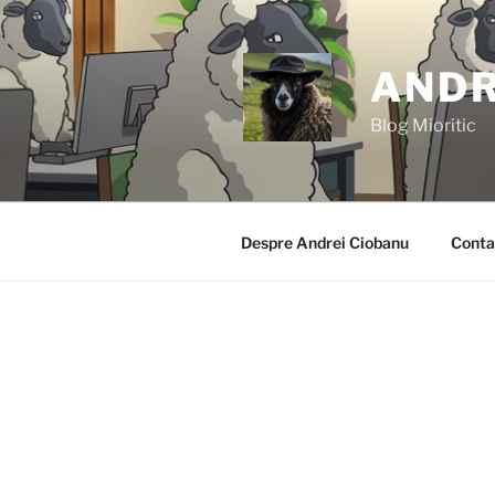
Skip
to
content
ANDR
Blog Mioritic
Despre Andrei Ciobanu
Conta