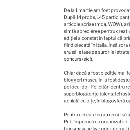
De la 1 martie am fost provoca
După 14 probe, 145 participanți, 
articole scrise (mda, WOW), az
simtă aprecierea pentru creativi
ediției a constat în faptul că pr
fiind plecată în Italia. Însă sora
era să le lase pe surorile Istrat
concurs (sîc!).
Chiar dacă a fost o ediție mai
bloggeri masculini a fost destul
pe locul doi. Felicitări pentru 
superbloggerițe talentate! (așt
genială cu oițe, în blogosferă 
Pentru cei care nu au reușit să
Pub împreună cu organizatorii S
transmisiune live prin internet 