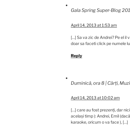
Gala Spring Super-Blog 20
April 14, 2013 at 1:53 am
[…] Sa va zic de Andrei? Pe el il
doar sa faceti click pe numele lui
Reply
Duminică, ora 8 | Cărți, Muz
April 14, 2013 at 10:02 am
[…] care au fost prezenți, dar ni
același timp ): Andrei, Emil (dacă
karaoke, oricum o va face ), […]