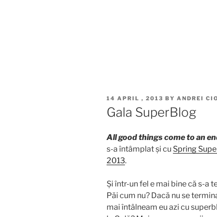
POSTED
14 APRIL , 2013
BY
ANDREI CI
ON
Gala SuperBlog
All good things come to an e
s-a întâmplat și cu
Spring Supe
2013
.
Și într-un fel e mai bine că s-a 
Păi cum nu? Dacă nu se termin
mai întâlneam eu azi cu superb