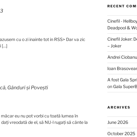
RECENT CO
13
Cinefil - Hellb
Deadpool & Wo
Cinefil Joker: D
 vazusem cu o zi inainte tot in RSS> Dar va zic
 […]
– Joker
Andrei Cioban
Ioan Brasovea
A fost Gala Sp
on
Gala SuperB
ică, Gânduri și Povești
ARCHIVES
ci măcar eu nu pot vorbi cu toată lumea în
 dați vreodată de el, să NU-l rugați să cânte la
June 2026
October 2025