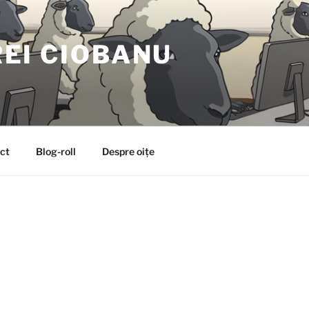
EI CIOBANU
ct
Blog-roll
Despre oițe