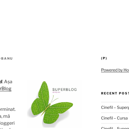
(P)
OBANU
Powered by Ho
nd
. Așa
rBlog
RECENT POS
Cinefil – Superg
terminat.
a, mă
Cinefil – Cursa
loggeri
Cinefil – Supe