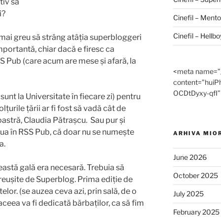
tiv să
i?
Cinefil – Mentor
Cinefil – Hellbo
 mai greu să strâng atâția superbloggeri
importantă, chiar dacă e firesc ca
SS Pub (care acum are mese și afară, la
<meta name=”go
content=”hui
OCDtDyxy-qfI”
sunt la Universitate în fiecare zi) pentru
urile țării ar fi fost să vadă cât de
stră, Claudia Pătrașcu. Sau pur și
ua în RSS Pub, că doar nu se numește
ARHIVA MIO
a.
June 2026
eastă gală era necesară. Trebuia să
October 2025
 reușite de Superblog. Prima ediție de
elor. (se auzea ceva azi, prin sală, de o
July 2025
ceea va fi dedicată bărbaților, ca să fim
February 2025