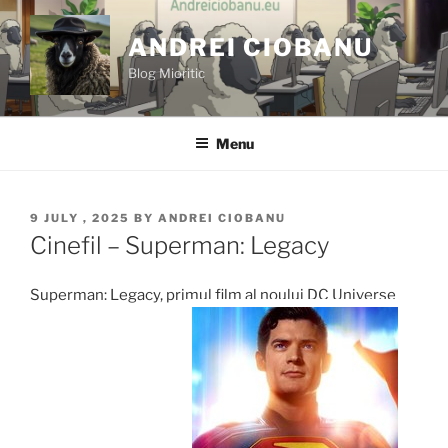
Skip
to
ANDREI CIOBANU
content
Blog Mioritic
Menu
POSTED
9 JULY , 2025
BY
ANDREI CIOBANU
ON
Cinefil – Superman: Legacy
Superman: Legacy, primul film al noului DC Universe