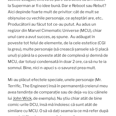
la Superman ar fi o idee bună. Dar e Reboot sau Rebut?
Aici depinde foarte mult de privitor: cât de mult se
obișnuise cu vechile personaje, ce așteptări are, etc..
Producătorii au făcut tot ce-au putut. Au adus un
regizor din Marvel Cimematic Universe (MCU), chiar
unul care a avut succes, aș spune. Au adăugat în
poveste tot felul de elemente, de la cele estetice (CGI
la greu), multe personaje (să crească șansele să-ți placă
unul) și până la o poveste atât de complexă și demnă de
MCU, dar totuși condensată în doar 2 ore, ca să nu te ia
somnul. Bine, nici n-apuci s-o savurezi prea mult.
Mi-au plăcut efectele speciale, unele personaje (Mr.
Terrific, The Engineer) însă în permanență creierul meu
avea tendințe de comparație sau de deja-vu (cu câinele
lui
John Wick
, de exemplu). Nu știu chiar atât de bine
comic-urile DCU, însă mă îndoiesc că sunt atât de
similare cu MCU. O să vă dați seama la ce mă refer după