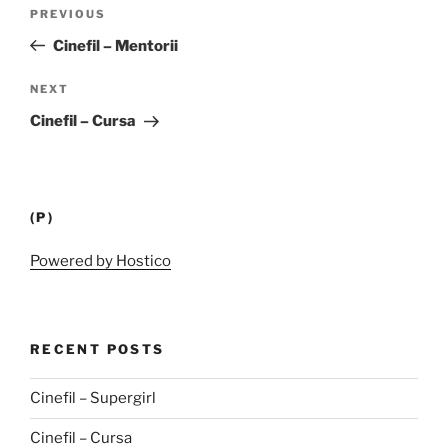
Post
Previous
PREVIOUS
navigation
Post
Cinefil – Mentorii
Next
NEXT
Post
Cinefil – Cursa
(P)
Powered by Hostico
RECENT POSTS
Cinefil – Supergirl
Cinefil – Cursa