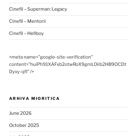
Cinefil – Superman: Legacy
Cinefil – Mentorii
Cinefil – Hellboy
<meta name=”google-site-verification”
content=”huiPh91XAFxb2otwRoX9gmLOiib2HB9OCDt
Dyxy-qfI” />
ARHIVA MIORITICA
June 2026
October 2025