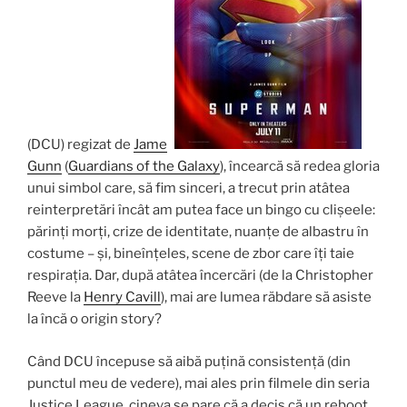
(DCU) regizat de
James
Gunn
(
Guardians of the Galaxy
), încearcă să redea gloria
unui simbol care, să fim sinceri, a trecut prin atâtea
reinterpretări încât am putea face un bingo cu clișeele:
părinți morți, crize de identitate, nuanțe de albastru în
costume – și, bineînțeles, scene de zbor care îți taie
respirația. Dar, după atâtea încercări (de la Christopher
Reeve la
Henry Cavill
), mai are lumea răbdare să asiste
la încă o origin story?
Când DCU începuse să aibă puțină consistență (din
punctul meu de vedere), mai ales prin filmele din seria
Justice League, cineva se pare că a decis că un reboot