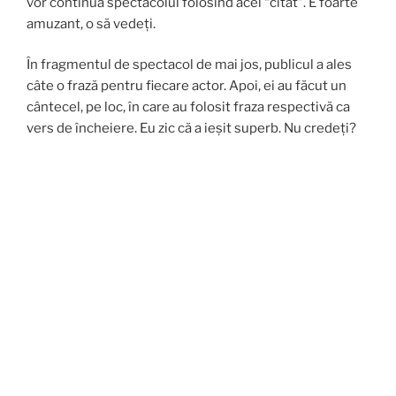
vor continua spectacolul folosind acel “citat”. E foarte
amuzant, o să vedeți.
În fragmentul de spectacol de mai jos, publicul a ales
câte o frază pentru fiecare actor. Apoi, ei au făcut un
cântecel, pe loc, în care au folosit fraza respectivă ca
vers de încheiere. Eu zic că a ieșit superb. Nu credeți?