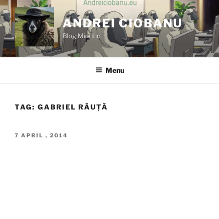
Skip
to
ANDREI CIOBANU
content
Blog Mioritic
Menu
TAG:
GABRIEL RĂUȚĂ
POSTED
7 APRIL , 2014
ON