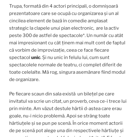
Trupa, formată din 4 actori principali, o domnișoară
prezentatoare care se ocupă cu organizarea și un al
cincilea element de bază în comedie amplasat
strategic la clapele unui pian electronic, are la activ
peste 300 de astfel de spectacole*. Un număr cu atât
mai impresionant cu cât ținem mai mult cont de faptul
că vorbim de improvizație, ceea ce face fiecare
spectacol
unic
. Și nu unic în felulu lui, cum sunt
spectacolele normale de teatru, ci complet diferit de
toate celelalte. Mă rog, singura asemănare fiind modul
de organizare.
Pe fiecare scaun din sala există un bilețel pe care
invitatul va scrie un citat, un proverb, ceva ce-i trece lui
prin minte. Am văzut destule hârtii d-astea care erau
goale, nu-i nicio problemă. Apoi se strâng toate
hârtiuțele și se pun pe scenă. În orice moment actorii
de pe scenă pot alege una din respectivele hârtiuțe și