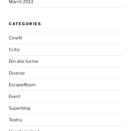
March 2013
CATEGORIES
Cinefil
Critic
Din alte turme
Diverse
EscapeRoom
Event
Superblog
Teatru