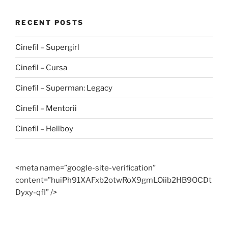
RECENT POSTS
Cinefil – Supergirl
Cinefil – Cursa
Cinefil – Superman: Legacy
Cinefil – Mentorii
Cinefil – Hellboy
<meta name=”google-site-verification”
content=”huiPh91XAFxb2otwRoX9gmLOiib2HB9OCDt
Dyxy-qfI” />