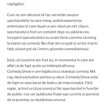
câștigător.
Cum nu am obiceiul să fac cercetări asupra
spectacolelor la care merg, având experiențe
anterioare în care după ce am văzut pe net clipuri,
spectacolul a fost un complet deja-vu; până la ora
începerii specatcolului eu eram ferm convins că merg
la stand-up comedy. Ba chiar am ocupat și un loc mai în
față, să pot pot să-i întorc glumele comediantului.
Însă, cel surprins am fost eu, în momentul în care am
aflat că de fapt acolo se întâmpla altceva.
Comedy.Show n-are legătură cu standup comedy. Mă
rog, dacă excludem partea cu râsul. Comedy.Show este
de fapt un spectacol de teatru de improvizație. Fără
regie, actorii urcă pe scenă și fac spectacolul în funcție
de public. I se cer publicului fraze sau cuvinte și pornind
de la acestea, se dezlănțuie umorul.