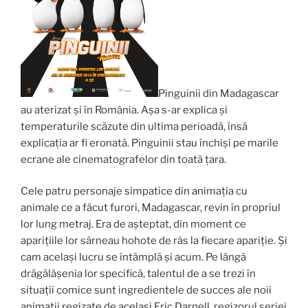
Pinguinii din Madagascar
au aterizat și în România. Așa s-ar explica și
temperaturile scăzute din ultima perioadă, însă
explicația ar fi eronată. Pinguinii stau închiși pe marile
ecrane ale cinematografelor din toată țara.
Cele patru personaje simpatice din animația cu
animale ce a făcut furori, Madagascar, revin în propriul
lor lung metraj. Era de așteptat, din moment ce
aparițiile lor sârneau hohote de râs la fiecare apariție. Și
cam același lucru se întâmplă și acum. Pe lângă
drăgălășenia lor specifică, talentul de a se trezi în
situații comice sunt ingredientele de succes ale noii
animații regizate de același Eric Darnell, regizorul seriei