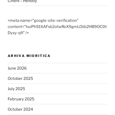
Cinefil – Hellboy
<meta name=”google-site-verification”
content=”huiPh91XAFxb2otwRoX9gmLOiib2HB9OCDt
Dyxy-qfI” />
ARHIVA MIORITICA
June 2026
October 2025
July 2025
February 2025
October 2024