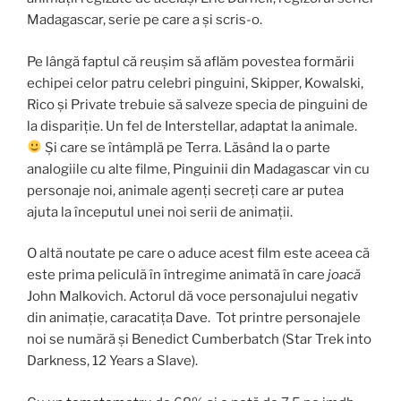
Madagascar, serie pe care a și scris-o.
Pe lângă faptul că reușim să aflăm povestea formării
echipei celor patru celebri pinguini, Skipper, Kowalski,
Rico și Private trebuie să salveze specia de pinguini de
la dispariție. Un fel de Interstellar, adaptat la animale.
Și care se întâmplă pe Terra. Lăsând la o parte
analogiile cu alte filme, Pinguinii din Madagascar vin cu
personaje noi, animale agenți secreți care ar putea
ajuta la începutul unei noi serii de animații.
O altă noutate pe care o aduce acest film este aceea că
este prima peliculă în întregime animată în care
joacă
John Malkovich. Actorul dă voce personajului negativ
din animație, caracatița Dave. Tot printre personajele
noi se numără și Benedict Cumberbatch (Star Trek into
Darkness, 12 Years a Slave).