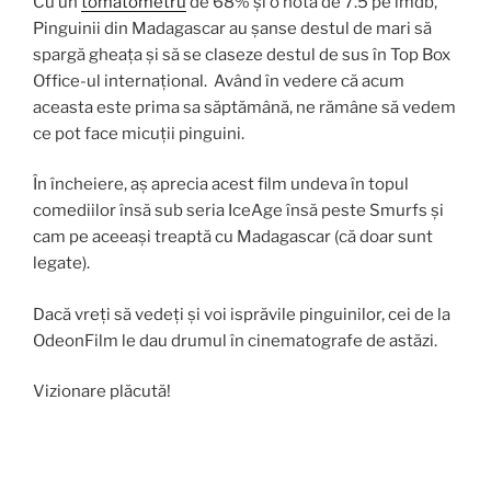
Cu un
tomatometru
de 68% și o notă de 7.5 pe imdb,
Pinguinii din Madagascar au șanse destul de mari să
spargă gheața și să se claseze destul de sus în Top Box
Office-ul internațional. Având în vedere că acum
aceasta este prima sa săptămână, ne rămâne să vedem
ce pot face micuții pinguini.
În încheiere, aș aprecia acest film undeva în topul
comediilor însă sub seria IceAge însă peste Smurfs și
cam pe aceeași treaptă cu Madagascar (că doar sunt
legate).
Dacă vreți să vedeți și voi isprăvile pinguinilor, cei de la
OdeonFilm le dau drumul în cinematografe de astăzi.
Vizionare plăcută!