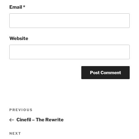
Email
*
Website
Post
Previous
PREVIOUS
navigation
Post
Cinefil – The Rewrite
Next
NEXT