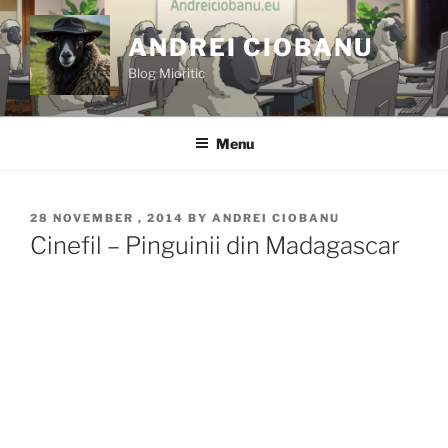
Skip
to
ANDREI CIOBANU
content
Blog Mioritic
Menu
POSTED
28 NOVEMBER , 2014
BY
ANDREI CIOBANU
ON
Cinefil – Pinguinii din Madagascar