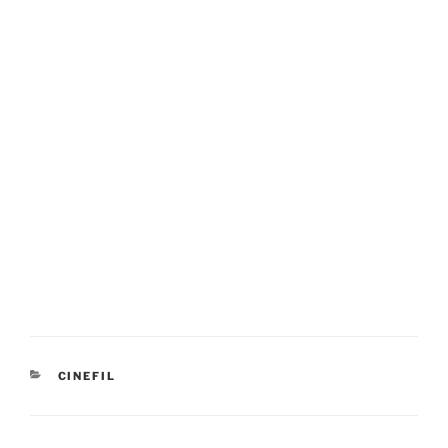
CATEGORIES
CINEFIL