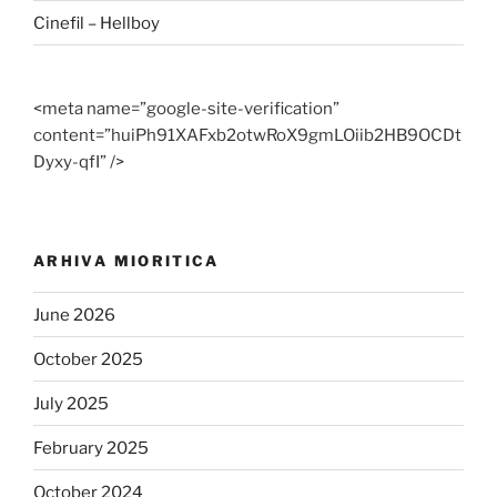
Cinefil – Hellboy
<meta name=”google-site-verification”
content=”huiPh91XAFxb2otwRoX9gmLOiib2HB9OCDt
Dyxy-qfI” />
ARHIVA MIORITICA
June 2026
October 2025
July 2025
February 2025
October 2024