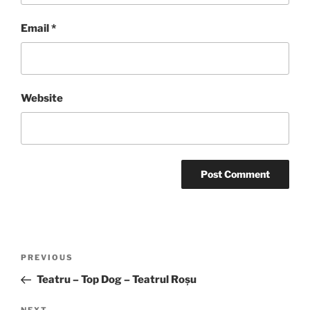
Email
*
Website
Post
Previous
PREVIOUS
navigation
Post
Teatru – Top Dog – Teatrul Roșu
NEXT