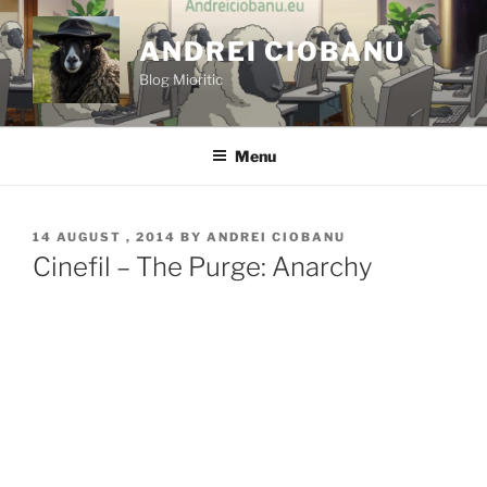
Skip
to
ANDREI CIOBANU
content
Blog Mioritic
Menu
POSTED
14 AUGUST , 2014
BY
ANDREI CIOBANU
ON
Cinefil – The Purge: Anarchy