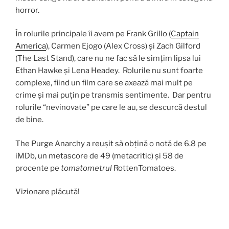
horror.
În rolurile principale îi avem pe Frank Grillo (
Captain
America
), Carmen Ejogo (Alex Cross) și Zach Gilford
(The Last Stand), care nu ne fac să le simțim lipsa lui
Ethan Hawke și Lena Headey. Rolurile nu sunt foarte
complexe, fiind un film care se axează mai mult pe
crime și mai puțin pe transmis sentimente. Dar pentru
rolurile “nevinovate” pe care le au, se descurcă destul
de bine.
The Purge Anarchy a reușit să obțină o notă de 6.8 pe
iMDb, un metascore de 49 (metacritic) și 58 de
procente pe
tomatometrul
RottenTomatoes.
Vizionare plăcută!