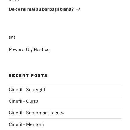
Next
Post
De ce nu mai au bărbații blană?
(P)
Powered by Hostico
RECENT POSTS
Cinefil – Supergirl
Cinefil – Cursa
Cinefil – Superman: Legacy
Cinefil – Mentorii