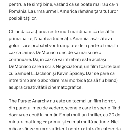
pentru a te simți bine, văzând că se poate mai rău ca-n
România. La urma urmei, America rămâne țara tuturor
posibilităților.
Chiar dacă acțiunea este mult mai dinamică decât în
prima parte, Noaptea Judecății: Anarhia lasă câteva
goluri care probabil vor fi umplute de o parte a treia, în
caz că James DeMonaco decide să mai scrie o
continuare. Da, în caz că vă întrebați este același
DeMonaco care a scris Negociatorul, un film foarte bun
cu Samuel L. Jackson și Kevin Spacey. Dar se pare că
între timp are o abordare mai morbidă (ca să fiu blând)
asupra creativității cinematografice.
The Purge: Anarchy nu este un tocmai un film horror,
din punctul meu de vedere, scenele care te sperie fiind
doar vreo două la număr. E mai mult un thriller, cu 20 de
minute mai lung ca primul și cu mai multă acțiune. Nici
măcar sânge nu are suficient pentru a intra în categoria