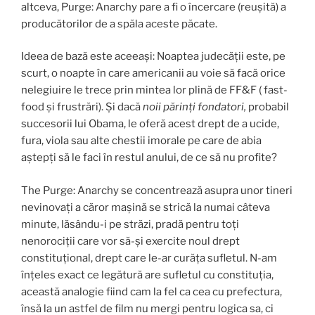
altceva, Purge: Anarchy pare a fi o încercare (reușită) a
producătorilor de a spăla aceste păcate.
Ideea de bază este aceeași: Noaptea judecății este, pe
scurt, o noapte în care americanii au voie să facă orice
nelegiuire le trece prin mintea lor plină de FF&F ( fast-
food și frustrări). Și dacă
noii părinți fondatori,
probabil
succesorii lui Obama, le oferă acest drept de a ucide,
fura, viola sau alte chestii imorale pe care de abia
aștepți să le faci în restul anului, de ce să nu profite?
The Purge: Anarchy se concentrează asupra unor tineri
nevinovați a căror mașină se strică la numai câteva
minute, lăsându-i pe străzi, pradă pentru toți
nenorociții care vor să-și exercite noul drept
constituțional, drept care le-ar curăța sufletul. N-am
înțeles exact ce legătură are sufletul cu constituția,
această analogie fiind cam la fel ca cea cu prefectura,
însă la un astfel de film nu mergi pentru logica sa, ci