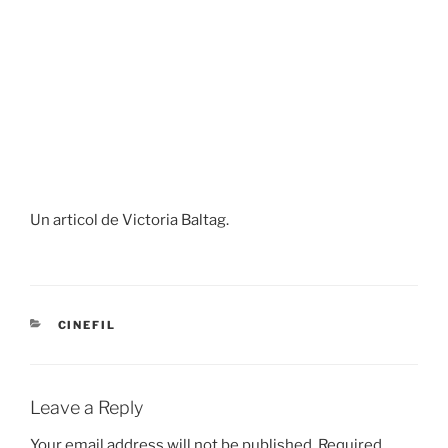
Un articol de Victoria Baltag.
CATEGORIES
CINEFIL
Leave a Reply
Your email address will not be published.
Required