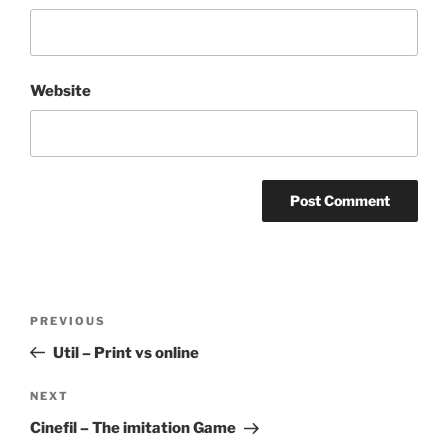
Website
Post
Previous
PREVIOUS
navigation
Post
Util – Print vs online
Next
NEXT
Post
Cinefil – The imitation Game