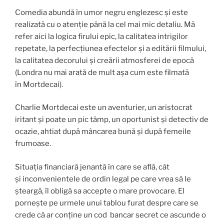
Comedia abundă în umor negru englezesc și este
realizată cu o atenție până la cel mai mic detaliu. Mă
refer aici la logica firului epic, la calitatea intrigilor
repetate, la perfecțiunea efectelor și a editării filmului,
la calitatea decorului și creării atmosferei de epocă
(Londra nu mai arată de mult așa cum este filmată
în Mortdecai).
Charlie Mortdecai este un aventurier, un aristocrat
iritant și poate un pic tâmp, un oportunist și detectiv de
ocazie, ahtiat după mâncarea bună și după femeile
frumoase.
Situația financiară jenantă în care se află, cât
și inconvenientele de ordin legal pe care vrea să le
șteargă, îl obligă sa accepte o mare provocare. El
pornește pe urmele unui tablou furat despre care se
crede că ar conține un cod bancar secret ce ascunde o