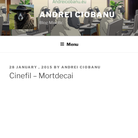
Skip
to
ANDREI CIOBANU
content
Blog Mioritic
Menu
POSTED
28 JANUARY , 2015
BY
ANDREI CIOBANU
ON
Cinefil – Mortdecai