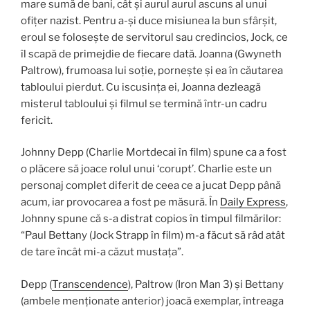
mare sumă de bani, cât și aurul aurul ascuns al unui
ofițer nazist. Pentru a-și duce misiunea la bun sfârșit,
eroul se folosește de servitorul sau credincios, Jock, ce
îl scapă de primejdie de fiecare dată. Joanna (Gwyneth
Paltrow), frumoasa lui soție, pornește și ea în căutarea
tabloului pierdut. Cu iscusința ei, Joanna dezleagă
misterul tabloului și filmul se termină într-un cadru
fericit.
Johnny Depp (Charlie Mortdecai în film) spune ca a fost
o plăcere să joace rolul unui ‘corupt’. Charlie este un
personaj complet diferit de ceea ce a jucat Depp până
acum, iar provocarea a fost pe măsură. În
Daily Express
,
Johnny spune că s-a distrat copios în timpul filmărilor:
“Paul Bettany (Jock Strapp în film) m-a făcut să râd atât
de tare încât mi-a căzut mustața”.
Depp (
Transcendence
), Paltrow (Iron Man 3) și Bettany
(ambele menționate anterior) joacă exemplar, întreaga