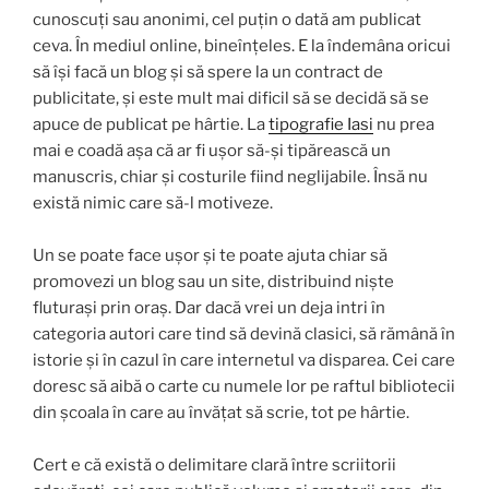
cunoscuți sau anonimi, cel puțin o dată am publicat
ceva. În mediul online, bineînțeles. E la îndemâna oricui
să își facă un blog și să spere la un contract de
publicitate, și este mult mai dificil să se decidă să se
apuce de publicat pe hârtie.
La
tipografie Iasi
nu
prea
mai e coadă așa că ar fi ușor să-și tipărească un
manuscris, chiar și costurile fiind neglijabile. Însă nu
există nimic care să-l motiveze.
Un se poate
face u
șor și te poate ajuta chiar să
promovezi un blog sau un site, distribuind niște
fluturași prin oraș. Dar dacă vrei un deja intri în
categoria
autori care
tind să devină clasici, să rămână în
istorie și în cazul în care internetul va disparea. Cei care
doresc să aibă o carte cu numele lor pe raftul bibliotecii
din școala în care
au
învățat să scrie, tot pe hârtie.
Cert e că există o delimitare clară între scriitorii