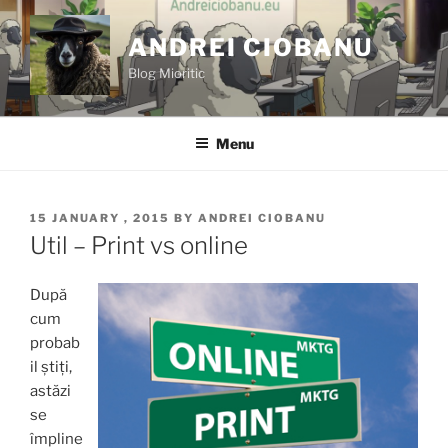
Skip
to
ANDREI CIOBANU
content
Blog Mioritic
Menu
POSTED
15 JANUARY , 2015
BY
ANDREI CIOBANU
ON
Util – Print vs online
Dup
ă
cum
probab
il știți,
astăzi
se
împline