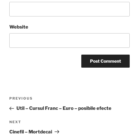
Website
Post
Previous
PREVIOUS
navigation
Post
Util – Cursul Franc – Euro – posibile efecte
Next
NEXT
Post
Cinefil – Mortdecai