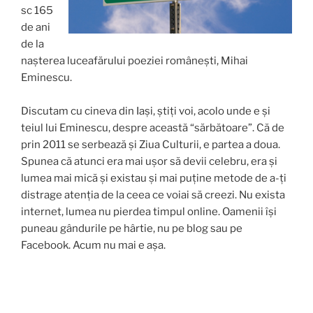
sc 165
de ani
de la
nașterea luceafărului poeziei românești, Mihai
Eminescu.
Discutam cu cineva din Iași, știți voi, acolo unde e și
teiul lui Eminescu, despre această
“s
ărbătoare
”. C
ă de
prin 2011 se serbează și Ziua Culturii, e partea a doua.
Spunea că atunci era mai ușor să devii celebru, era și
lumea mai mică și existau și mai puține metode de a-ți
distrage atenția de la ceea ce voiai să creezi. Nu exista
internet, lumea nu pierdea timpul online. Oamenii își
puneau gândurile pe hârtie, nu pe blog sau pe
Facebook. Acum nu mai e așa.