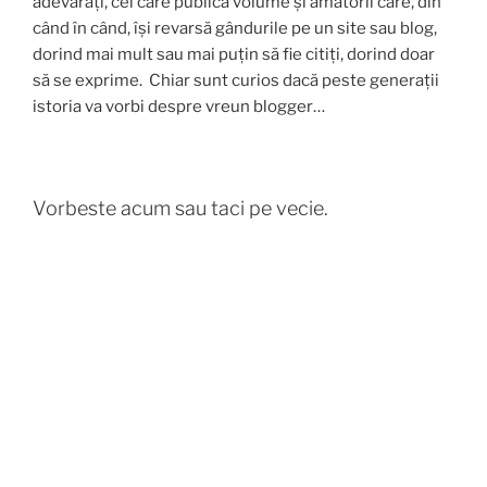
adevărați, cei care publică volume și amatorii care, din
când în când, își revarsă gândurile pe un site sau blog,
dorind mai mult sau mai puțin să fie citiți, dorind doar
să se exprime. Chiar sunt curios dacă peste generații
istoria va vorbi despre vreun blogger…
Vorbeste acum sau taci pe vecie.