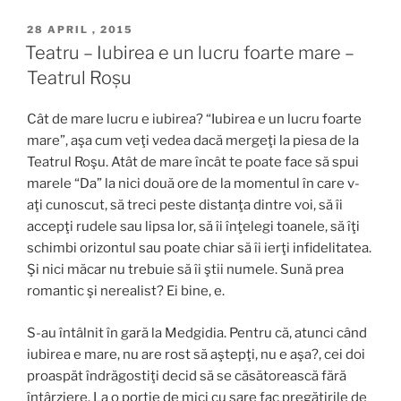
POSTED
28 APRIL , 2015
ON
Teatru – Iubirea e un lucru foarte mare –
Teatrul Roșu
Cât de mare lucru e iubirea? “Iubirea e un lucru foarte
mare”, aşa cum veţi vedea dacă mergeţi la piesa de la
Teatrul Roşu. Atât de mare încât te poate face să spui
marele “Da” la nici două ore de la momentul în care v-
aţi cunoscut, să treci peste distanţa dintre voi, să îi
accepţi rudele sau lipsa lor, să îi înţelegi toanele, să îţi
schimbi orizontul sau poate chiar să îi ierţi infidelitatea.
Şi nici măcar nu trebuie să îi ştii numele. Sună prea
romantic şi nerealist? Ei bine, e.
S-au întâlnit în gară la Medgidia. Pentru că, atunci când
iubirea e mare, nu are rost să aştepţi, nu e aşa?, cei doi
proaspăt îndrăgostiţi decid să se căsătorească fără
întârziere. La o porţie de mici cu sare fac pregătirile de