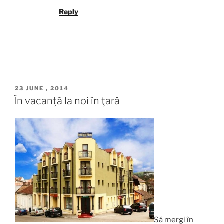
Reply
POSTED
23 JUNE , 2014
ON
În vacanţă la noi în ţară
Să mergi în