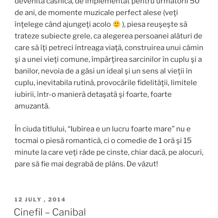
devenită casnică, de implementat pentru următorii 50
de ani, de momente muzicale perfect alese (veţi
înţelege când ajungeţi acolo
), piesa reuşeşte să
trateze subiecte grele, ca alegerea persoanei alături de
care să îţi petreci întreaga viaţă, construirea unui cămin
şi a unei vieţi comune, împărţirea sarcinilor în cuplu şi a
banilor, nevoia de a găsi un ideal şi un sens al vieţii în
cuplu, inevitabila rutină, provocările fidelităţii, limitele
iubirii, într-o manieră detaşată şi foarte, foarte
amuzantă.
În ciuda titlului, “Iubirea e un lucru foarte mare” nu e
tocmai o piesă romantică, ci o comedie de 1 oră şi 15
minute la care veţi râde pe cinste, chiar dacă, pe alocuri,
pare să fie mai degrabă de plâns. De văzut!
POSTED
12 JULY , 2014
ON
Cinefil – Canibal