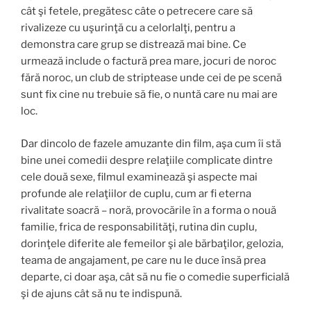
cât şi fetele, pregătesc câte o petrecere care să
rivalizeze cu uşurinţă cu a celorlalţi, pentru a
demonstra care grup se distrează mai bine. Ce
urmează include o factură prea mare, jocuri de noroc
fără noroc, un club de striptease unde cei de pe scenă
sunt fix cine nu trebuie să fie, o nuntă care nu mai are
loc.
Dar dincolo de fazele amuzante din film, aşa cum îi stă
bine unei comedii despre relaţiile complicate dintre
cele două sexe, filmul examinează şi aspecte mai
profunde ale relaţiilor de cuplu, cum ar fi eterna
rivalitate soacră – noră, provocările în a forma o nouă
familie, frica de responsabilităţi, rutina din cuplu,
dorinţele diferite ale femeilor şi ale bărbaţilor, gelozia,
teama de angajament, pe care nu le duce însă prea
departe, ci doar aşa, cât să nu fie o comedie superficială
şi de ajuns cât să nu te indispună.