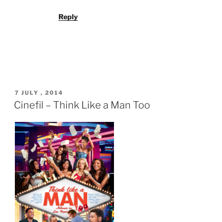
Reply
POSTED
7 JULY , 2014
ON
Cinefil – Think Like a Man Too