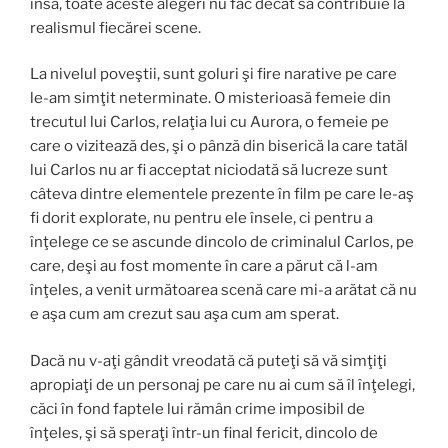
însă, toate aceste alegeri nu fac decât să contribuie la
realismul fiecărei scene.
La nivelul poveştii, sunt goluri şi fire narative pe care
le-am simţit neterminate. O misterioasă femeie din
trecutul lui Carlos, relaţia lui cu Aurora, o femeie pe
care o vizitează des, şi o pânză din biserică la care tatăl
lui Carlos nu ar fi acceptat niciodată să lucreze sunt
câteva dintre elementele prezente în film pe care le-aş
fi dorit explorate, nu pentru ele însele, ci pentru a
înţelege ce se ascunde dincolo de criminalul Carlos, pe
care, deşi au fost momente în care a părut că l-am
înţeles, a venit următoarea scenă care mi-a arătat că nu
e aşa cum am crezut sau aşa cum am sperat.
Dacă nu v-aţi gândit vreodată că puteţi să vă simţiţi
apropiaţi de un personaj pe care nu ai cum să îl înţelegi,
căci în fond faptele lui rămân crime imposibil de
înţeles, şi să speraţi într-un final fericit, dincolo de