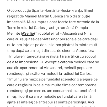
O coproducţie Spania-România-Rusia-Franţa, filmul
regizat de Manuel Martin Cuenca are o distribuţie
impecabilă. M-au impresionat foarte tare Antonio de la
Torre în rolul lui Carlos şi actiţa româncă Olimpia
Melinte (
#Selfie
) în dublul ei rol – Alexandra şi Nina,
care au reuşit să dea viaţă unor personaje pe care deşi
nu le-am înţeles pe deplin le-am păstrat în minte mult
timp după ce am ieşit din sala de cinema. Atmosfera
filmului e întunecată şi realistă, fără artificii cu scopul
de a te impresiona. Cu excepţia câtorva melodii care se
aud din apartamentul Alexandrei, melodii populare
româneşti, şi a câtorva melodii la radioul lui Carlos,
filmul nu are muzică pe fundalul scenelor, o alegere pe
care o regăsim în cele mai multe filme contemporane
româneşti şi pe care eu am condamnat-o atunci când
mi-aş fi dorit să am o melodie pe fundal care să mă
ajute să înţeleg ce ar trebui să simtă personajul. Aici