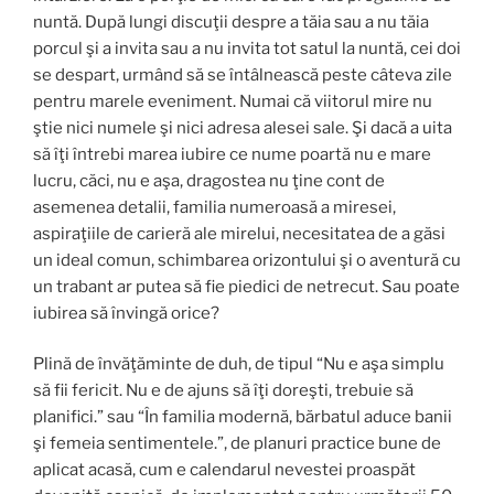
nuntă. După lungi discuţii despre a tăia sau a nu tăia
porcul şi a invita sau a nu invita tot satul la nuntă, cei doi
se despart, urmând să se întâlnească peste câteva zile
pentru marele eveniment. Numai că viitorul mire nu
ştie nici numele şi nici adresa alesei sale. Şi dacă a uita
să îţi întrebi marea iubire ce nume poartă nu e mare
lucru, căci, nu e aşa, dragostea nu ţine cont de
asemenea detalii, familia numeroasă a miresei,
aspiraţiile de carieră ale mirelui, necesitatea de a găsi
un ideal comun, schimbarea orizontului şi o aventură cu
un trabant ar putea să fie piedici de netrecut. Sau poate
iubirea să învingă orice?
Plină de învăţăminte de duh, de tipul “Nu e aşa simplu
să fii fericit. Nu e de ajuns să îţi doreşti, trebuie să
planifici.” sau “În familia modernă, bărbatul aduce banii
şi femeia sentimentele.”, de planuri practice bune de
aplicat acasă, cum e calendarul nevestei proaspăt