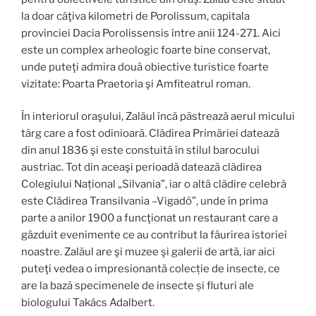
la doar câţiva kilometri de Porolissum, capitala
provinciei Dacia Porolissensis între anii 124-271. Aici
este un complex arheologic foarte bine conservat,
unde puteţi admira două obiective turistice foarte
vizitate: Poarta Praetoria şi Amfiteatrul roman.
În interiorul oraşului, Zalăul încă păstrează aerul micului
târg care a fost odinioară. Clădirea Primăriei datează
din anul 1836 şi este constuită în stilul barocului
austriac. Tot din aceaşi perioadă datează clădirea
Colegiului Național „Silvania”, iar o altă clădire celebră
este Clădirea Transilvania –Vigadó”, unde în prima
parte a anilor 1900 a funcţionat un restaurant care a
găzduit evenimente ce au contribut la făurirea istoriei
noastre. Zalăul are şi muzee şi galerii de artă, iar aici
puteţi vedea o impresionantă colecție de insecte, ce
are la bază specimenele de insecte și fluturi ale
biologului Takács Adalbert.