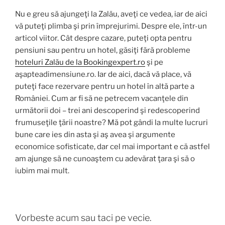
Nu e greu să ajungeţi la Zalău, aveţi ce vedea, iar de aici
vă puteţi plimba şi prin împrejurimi. Despre ele, într-un
articol viitor. Cât despre cazare, puteţi opta pentru
pensiuni sau pentru un hotel, găsiţi fără probleme
hoteluri Zalău de la Bookingexpert.ro
şi pe
aşapteadimensiune.ro. Iar de aici, dacă vă place, vă
puteţi face rezervare pentru un hotel în altă parte a
României. Cum ar fi să ne petrecem vacanţele din
următorii doi – trei ani descoperind şi redescoperind
frumuseţile ţării noastre? Mă pot gândi la multe lucruri
bune care ies din asta şi aş avea şi argumente
economice sofisticate, dar cel mai important e că astfel
am ajunge să ne cunoaştem cu adevărat ţara şi să o
iubim mai mult.
Vorbeste acum sau taci pe vecie.