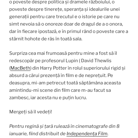
o poveste despre politica și dramele războiului, o
poveste despre tinerețe, speranța și idealurile unei
generații pentru care trecutul e o istorie pe care nu
simt nevoia să o onoreze doar de dragul de a o onora,
dar în fiecare ipostază, e în primul rând o poveste care a
stârnit hohote de râs în toată sala.
Surpriza cea mai frumoasă pentru mine a fost să îl
redescopăr pe profesorul Lupin ( David Thewlis
(
MacBeth
) din Harry Potter în rolul superiorului rigid și
absurd a cărui prezență în film e de neprețuit. Pe
deasupra, mi-am petrecut toată săptămâna aceasta
amintindu-mi scene din film care m-au facut sa
zambesc, iar acesta nu e puțin lucru.
Mergeți să îl vedeți!
Pentru regină și țară rulează în cinematografe din 8
ianuarie, fiind distribuit de
Independența Film
.