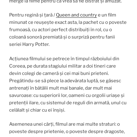
merge la filme pentru ca vrea să fie distrat și amuzat.
Pentru regină și țară /
Queen and country
e un film
minunat ce reușește exact asta, la pachet cu o poveste
frumoasă, cu actori perfect distribuiți în rol, cu o
coloană sonoră premiată și o surpriză pentru fanii
seriei Harry Potter.
Acțiunea filmului se petrece în timpul războiului din
Coreea, pe durata stagiului militar a doi tineri care
devin colegi de cameră și cei mai buni prieteni.
Pregătindu-se să plece la adevărata luptă, se găsesc
antrenați în bătălii mult mai banale, dar mult mai
savuroase: cu superiorii lor, oameni cu orgolii uriașe și
pretenții ilare, cu sistemul de reguli din armată, unul cu
celălalt și chiar cu ei înșiși.
Asemenea unei cărți, filmul are mai multe straturi: o
poveste despre prietenie, o poveste despre dragoste,