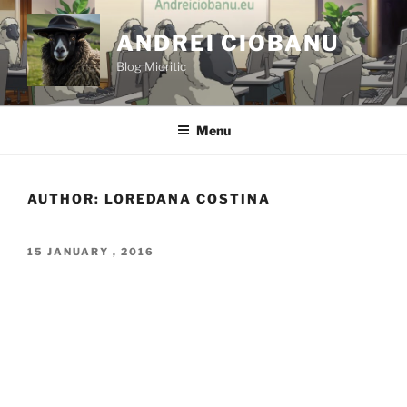
Skip
to
ANDREI CIOBANU
content
Blog Mioritic
Menu
AUTHOR:
LOREDANA COSTINA
POSTED
15 JANUARY , 2016
ON