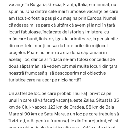
vacanţe în Bulgaria, Grecia, Franţa, Italia, e minunat, nu
spun nu. Una dintre cele mai frumoase vacanţe pe care
am făcut-o fost la pas şi cu maşina prin Europa. Numai
că adesea mi se pare că uităm că avem şi la noi în ţară
locuri fabuloase, încărcate de istorie şi mistere, cu
mâncare bună, linişte şi gazde primitoare, la pensiunile
din crestele munţilor sau la hotelurile din mijlocul
oraşelor. Poate nu pentru a sta două săptămâni în
acelaşi loc, dar ce ar fi dacă ne-am folosi concediul de
două săptămâni să vedem cât mai multe locuri din ţara
noastră frumoasă şi să descoperim noi obiective
turistice care nu apar pe nicio hartă?
Un astfel de loc, pe care probabil nu l-aţi privit ca pe
unul în care să vă faceţi vacanţa, este Zalău. Situat la 85
km de Cluj-Napoca, 122 km de Oradea, 88 km de Baia
Mare și 90 km de Satu Mare, e un loc pe care trebuie să
îl vizitaţi, atât pentru frumuseţile din împrejurimi, cât şi
pentru obiectivele turistice din oraş. Zalău este situat