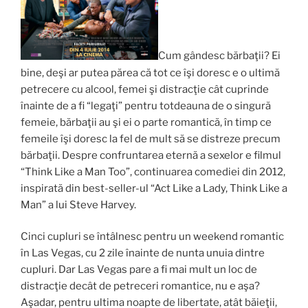
Cum gândesc bărbaţii? Ei
bine, deşi ar putea părea că tot ce îşi doresc e o ultimă
petrecere cu alcool, femei şi distracţie cât cuprinde
înainte de a fi “legaţi” pentru totdeauna de o singură
femeie, bărbaţii au şi ei o parte romantică, în timp ce
femeile îşi doresc la fel de mult să se distreze precum
bărbaţii. Despre confruntarea eternă a sexelor e filmul
“Think Like a Man Too”, continuarea comediei din 2012,
inspirată din best-seller-ul “Act Like a Lady, Think Like a
Man” a lui Steve Harvey.
Cinci cupluri se întâlnesc pentru un weekend romantic
în Las Vegas, cu 2 zile înainte de nunta unuia dintre
cupluri. Dar Las Vegas pare a fi mai mult un loc de
distracţie decât de petreceri romantice, nu e aşa?
Aşadar, pentru ultima noapte de libertate, atât băieţii,