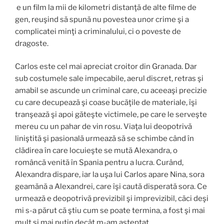
e un film la mii de kilometri distanţă de alte filme de
gen, reuşind să spună nu povestea unor crime şi a
complicatei minţi a criminalului, ci o poveste de
dragoste.
Carlos este cel mai apreciat croitor din Granada. Dar
sub costumele sale impecabile, aerul discret, retras şi
amabil se ascunde un criminal care, cu aceeaşi precizie
cu care decupează şi coase bucăţile de materiale, îşi
tranşează şi apoi găteşte victimele, pe care le serveşte
mereu cu un pahar de vin rosu. Viaţa lui deopotrivă
liniştită şi pasională urmează să se schimbe când în
clădirea în care locuieşte se mută Alexandra, o
româncă venită în Spania pentru a lucra. Curând,
Alexandra dispare, iar la uşa lui Carlos apare Nina, sora
geamănă a Alexandrei, care îşi caută disperată sora. Ce
urmează e deopotrivă previzibil şi imprevizibil, căci deşi
mi s-a părut că ştiu cum se poate termina, a fost şi mai
mult şi mai puţin decât m-am aşteptat.